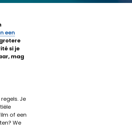
n
en een
 grotere
té si je
Maar, mag
regels. Je
tiële
film of een
hten? We