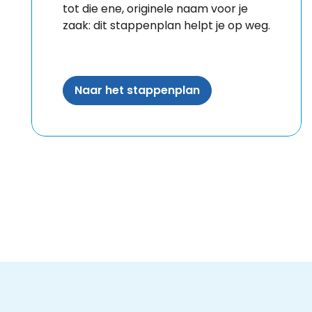
tot die ene, originele naam voor je
zaak: dit stappenplan helpt je op weg.
Naar het stappenplan
Facebook
Youtube
DNS Belgium
Site made by Wieni