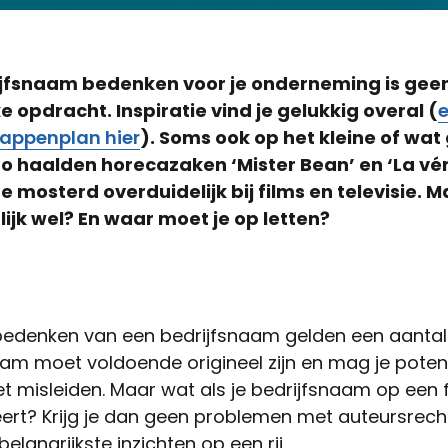
ijfsnaam bedenken voor je onderneming is gee
e opdracht. Inspiratie vind je gelukkig overal (
appenplan hier
). Soms ook op het kleine of wat
o haalden horecazaken ‘Mister Bean’ en ‘La véri
 mosterd overduidelijk bij films en televisie. 
lijk wel? En waar moet je op letten?
bedenken van een bedrijfsnaam gelden een aantal 
aam moet voldoende origineel zijn en mag je poten
et misleiden. Maar wat als je bedrijfsnaam op een 
eert? Krijg je dan geen problemen met auteursrec
belangrijkste inzichten op een rij.