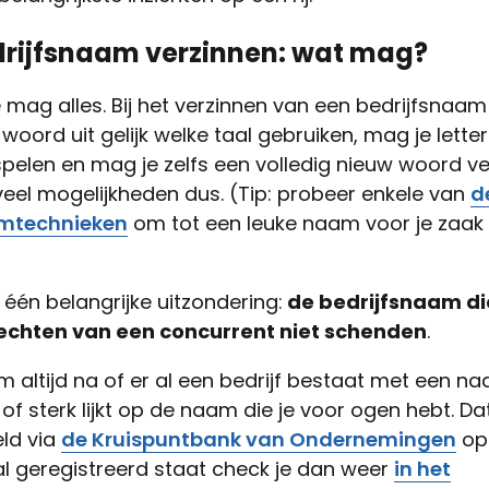
drijfsnaam verzinnen: wat mag?
e mag alles. Bij het verzinnen van een bedrijfsnaa
k woord uit gelijk welke taal gebruiken, mag je lette
pelen en mag je zelfs een volledig nieuw woord ve
veel mogelijkheden dus. (Tip: probeer enkele van
d
rmtechnieken
om tot een leuke naam voor je zaak 
r één belangrijke uitzondering:
de bedrijfsnaam die 
echten van een concurrent niet schenden
.
 altijd na of er al een bedrijf bestaat met een n
s of sterk lijkt op de naam die je voor ogen hebt. Da
eld via
de Kruispuntbank van Ondernemingen
op
al geregistreerd staat check je dan weer
in het