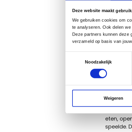
een bedrij
Deze website maakt gebruik
Soms vrag
We gebruiken cookies om con
gebruikt 
te analyseren. Ook delen we 
andere se
Deze partners kunnen deze g
Vreriks h
verzameld op basis van jouw
geregistre
Toestemmingsselectie
Noodzakelijk
Lees hier 
registreer
Voorbee
voldoen
Weigeren
De Brussel
eten, open
speelde. 