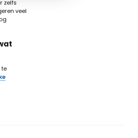
 zelfs
geren veel
oog
 wat
 te
ke