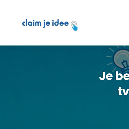
Claim je idee
Je b
t