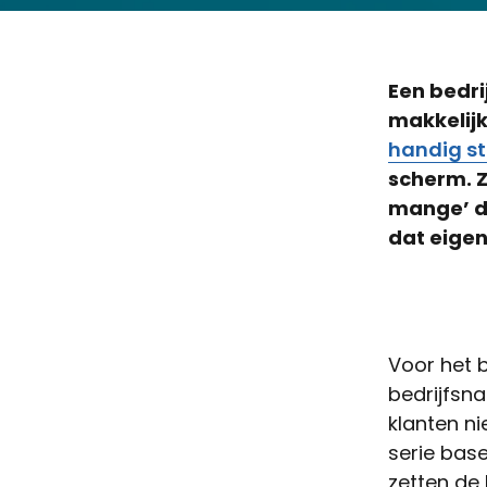
Een bedr
makkelijk
handig st
scherm. Z
mange’ de
dat eigen
Voor het 
bedrijfsn
klanten ni
serie bas
zetten de 