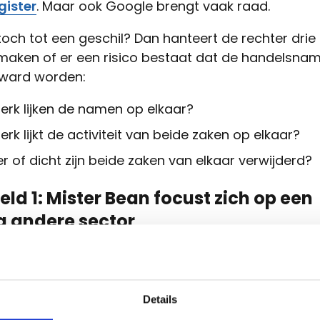
gister
. Maar ook Google brengt vaak raad.
och tot een geschil? Dan hanteert de rechter drie 
 maken of er een risico bestaat dat de handelsna
rward worden:
erk lijken de namen op elkaar?
erk lijkt de activiteit van beide zaken op elkaar?
r of dicht zijn beide zaken van elkaar verwijderd?
ld 1: Mister Bean focust zich op een
g andere sector
 Kessel-Lo, dan tref je er Mister Bean vlakbij het s
et het stuntelige typetje van televisie, wel de gelij
 Een verwijzing naar bonen past perfect bij een koff
Details
Thomas Vreriks maakt zelf ook graag eens een grap