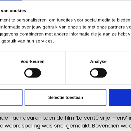
fsnaam die blijft hangen.
 van cookies
en klanten zich af of de naam Mister Bean wel m
tent te personaliseren, om functies voor social media te biede
worden. Dat kan dus prima, zolang de zaak op een
informatie over jouw gebruik van onze site met onze partners vo
ctor focust en niets doet met bijvoorbeeld come
egevens combineren met andere informatie die je aan ze hebt ve
eeft dat meteen gecheckt en de .be-domeinnaam
 gebruik van hun services.
erd.
Voorkeuren
Analyse
hoe ook jij
makkelijk en snel een domeinnaam kie
t
.
ld 2: Bij La vérité si je mange is de 
de duidelijk
Selectie toestaan
se zaak La vérité si je mange waar je bagels en s
de haar deuren toen de film ‘La vérité si je mens’ 
De woordspeling was snel gemaakt. Bovendien wa