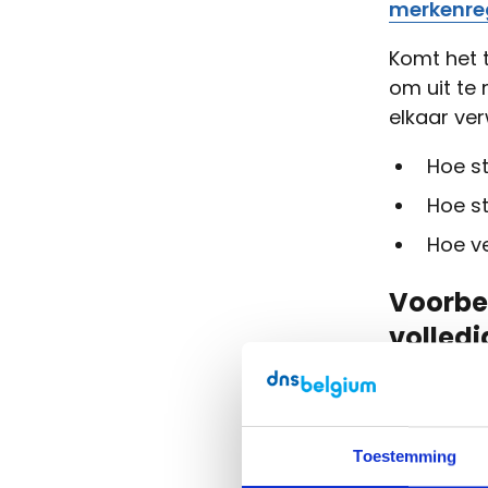
merkenre
Komt het t
om uit te
elkaar ve
Hoe st
Hoe st
Hoe ve
Voorbee
volledi
Ga je naar
Leuven. Ni
koffiebar.
Toestemming
Eigenaar 