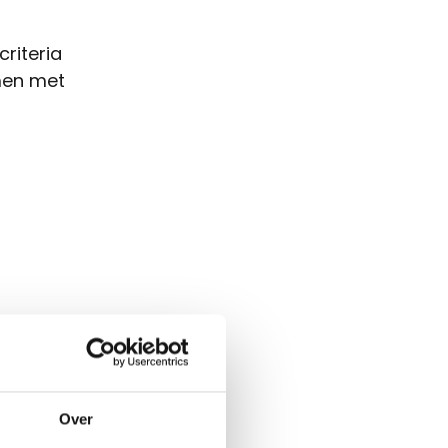
criteria
men met
tation van
knamige
iebar.
Over
je. Het is