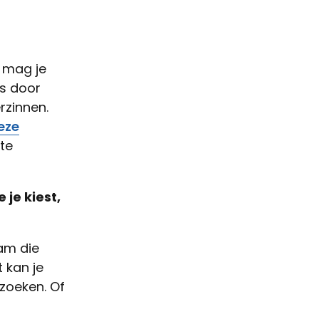
m mag je
rs door
rzinnen.
eze
te
je kiest,
aam die
t kan je
zoeken. Of