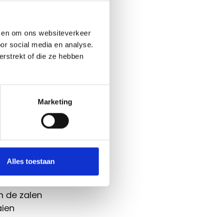
ag
n en om ons websiteverkeer
 compleet
or social media en analyse.
dy. Thomas
rstrekt of die ze hebben
Marketing
st en
knipoog
Alles toestaan
nacks kunt
in de zalen
aien