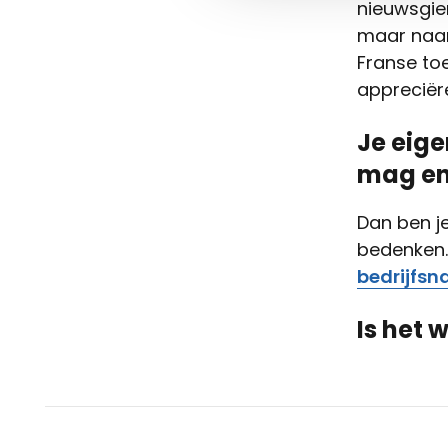
nieuwsgie
maar naar 
Franse toe
appreciër
Je eige
mag en
Dan ben j
bedenken.
bedrijfs
Is het 