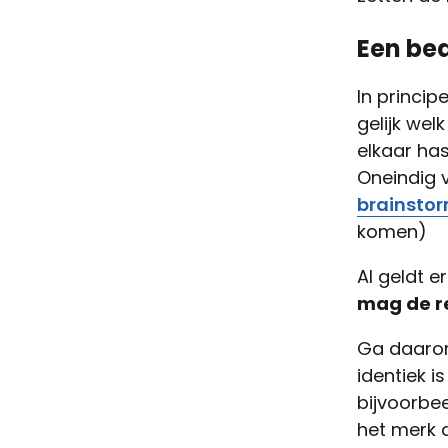
Een be
In princip
gelijk wel
elkaar has
Oneindig 
brainsto
komen)
Al geldt e
mag de r
Ga daarom
identiek i
bijvoorbe
het merk 