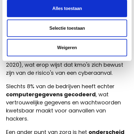
Alles toestaan
Slechts 20% van de bedrijven heeft een
beveiligingsprofessional
, terwijl 80% zijn IT-
beveiliging aan zijn managers overlaat of
Selectie toestaan
geen manager heeft aangesteld.
Anderzijds neemt het
gebruik van een
Weigeren
back-up
toe
(+56% in vergelijking met
2020), wat erop wijst dat kmo's zich bewust
zijn van de risico's van een cyberaanval.
Slechts 8% van de bedrijven heeft echter
computergegevens gecodeerd
, wat
vertrouwelijke gegevens en wachtwoorden
kwetsbaar maakt voor aanvallen van
hackers.
Een ander punt van zorg is het
onderscheid