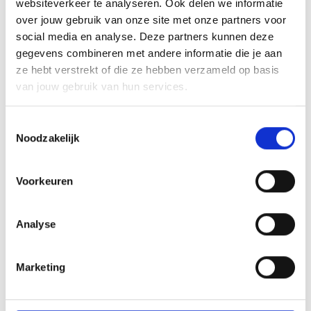
websiteverkeer te analyseren. Ook delen we informatie
Bovendien hebben deze bedrijven
vaak
over jouw gebruik van onze site met onze partners voor
alleen basisbescherming
(zoals
social media en analyse. Deze partners kunnen deze
antivirussoftware), maar geen anti-spyware
gegevens combineren met andere informatie die je aan
of anti-spam software of een firewall.
ze hebt verstrekt of die ze hebben verzameld op basis
van jouw gebruik van hun services.
Toestemmingsselectie
Noodzakelijk
Voorkeuren
Analyse
Marketing