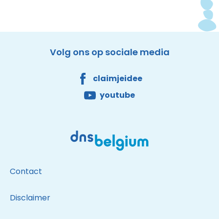
Facebook
Youtube
DNS Belgium
Site made by Wieni
Volg ons op sociale media
claimjeidee
youtube
Contact
Disclaimer