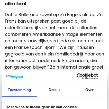
elke taal
Dat je Bellerose zowel op z’n Engels als op z’n
Frans kan uitspreken past goed bij de
eclectische stijl van het merk: de collecties
combineren Amerikaanse vintage elementen
en meer vrouwelijke, verfijnde elementen met
een Franse touch. Bjorn: “We zijn intussen
gegroeid van een klein familiebedrijf naar een
internationaal modemerk. En de naam, die
kon gewoon blijven.” Zo’n internationale groei
is met
een familienaam als bedrijfsnaam
bijvoorbeeld niet altijd evident.
Toestemming
Details
Over
Toch heeft Bellerose gekozen voor één
unieke domeinnaamextensie: .be. Bjorn: “Over
.com zijn al gesprekken geweest maar daar
Deze website maakt gebruik van cookies