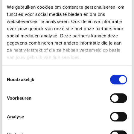
is tot nu toe nog niets van gekomen. Ik vraag
We gebruiken cookies om content te personaliseren, om
me af of dat zo’n grote meerwaarde zou zijn.
functies voor social media te bieden en om ons
Onze .be-site bestaat ook in het Engels, voor
websiteverkeer te analyseren. Ook delen we informatie
internationale bezoekers. En wie in Frankrijk
over jouw gebruik van onze site met onze partners voor
naar ons surft, komt automatisch op een
social media en analyse. Deze partners kunnen deze
Franse versie van de site uit.” Tip:
hier helpen
gegevens combineren met andere informatie die je aan
we ook jou de juiste extensie kiezen
.
ze hebt verstrekt of die ze hebben verzameld op basis
van jouw gebruik van hun services.
Via dit stappenplan
en
deze
brainstormtechnieken
helpen we ook jou
Toestemmingsselectie
aan een ambitieuze naam. Heb je al een leuke
Noodzakelijk
naam voor je zaak gevonden? Check hier of
de domeinnaam nog vrij is:
Voorkeuren
Is het webadres voor jouw idee nog vrij?
Analyse