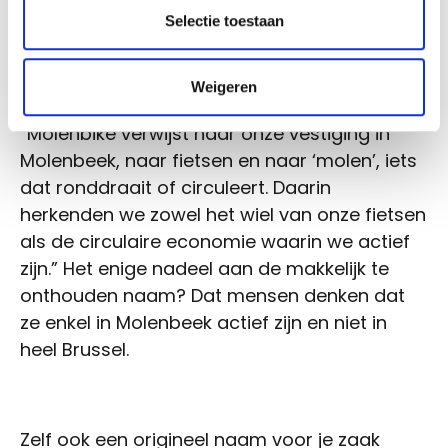
Selectie toestaan
coöperatieve fietsbezorgdienst Molenbike.
Die vervoert voornamelijk lokale of
biologische producten. De naam Molenbike
Weigeren
kwam snel naar boven bij een brainstorm:
“Molenbike verwijst naar onze vestiging in
Molenbeek, naar fietsen en naar ‘molen’, iets
dat ronddraait of circuleert. Daarin
herkenden we zowel het wiel van onze fietsen
als de circulaire economie waarin we actief
zijn.” Het enige nadeel aan de makkelijk te
onthouden naam? Dat mensen denken dat
ze enkel in Molenbeek actief zijn en niet in
heel Brussel.
Zelf ook een origineel naam voor je zaak