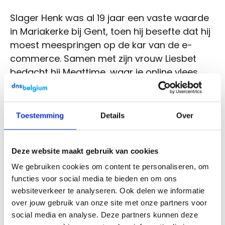
Slager Henk was al 19 jaar een vaste waarde
in Mariakerke bij Gent, toen hij besefte dat hij
moest meespringen op de kar van de e-
commerce. Samen met zijn vrouw Liesbet
bedacht hij Meattime, waar je online vlees
kan bestellen. Het vlees kan je dan op eender
welk moment oppikken uit een versbox.
Liesbet: “Tijdens een brainstorm probeerden
Toestemming
Details
Over
we samenstellingen uit met ‘meat’. De
combinatie met me-time bleek perfect te
Deze website maakt gebruik van cookies
passen, want Meattime levert meer me-time
op. Bovendien beslist de klant zelf op welk
We gebruiken cookies om content te personaliseren, om
tijdstip die de bestelling komt ophalen, los
functies voor social media te bieden en om ons
websiteverkeer te analyseren. Ook delen we informatie
van onze openingsuren.”
over jouw gebruik van onze site met onze partners voor
social media en analyse. Deze partners kunnen deze