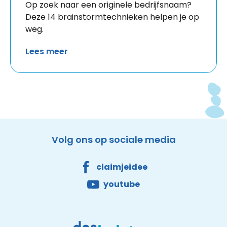
Op zoek naar een originele bedrijfsnaam?
Deze 14 brainstormtechnieken helpen je op
weg.
Lees meer
Facebook
Youtube
DNS Belgium
Site made by Wieni
Volg ons op sociale media
claimjeidee
youtube