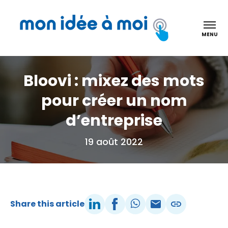
Mon idée à moi
LinkedIn
Facebook
WhatsApp
Courriel
Copy link
LinkedIn
Facebook
WhatsApp
Courriel
Copy link
MENU
Bloovi : mixez des mots
pour créer un nom
d’entreprise
19 août 2022
Share this article