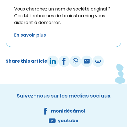
Vous cherchez un nom de société original ?
Ces 14 techniques de brainstorming vous
aideront à démarrer.
En savoir plus
Share this article
Facebook
Youtube
DNS Belgium
Site made by Wieni
Suivez-nous sur les médias sociaux
monidéeàmoi
youtube