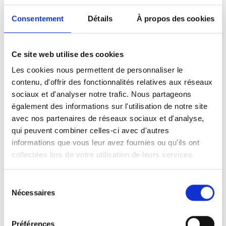
Meattime
, un site qui propose de
commander sa viande en ligne. Cette viande
Consentement
Détails
À propos des cookies
peut être retirée à tout moment via un
système de collecte réfrigéré, la ‘versbox’ ou
boîte fraîcheur. Liesbet : « Durant une séance
Ce site web utilise des cookies
de brainstorming, nous avons essayé
Les cookies nous permettent de personnaliser le
d’associer plusieurs mots avec ‘meat’.
contenu, d'offrir des fonctionnalités relatives aux réseaux
L’association me-time s’est avérée être la
sociaux et d'analyser notre trafic. Nous partageons
également des informations sur l'utilisation de notre site
combinaison parfaite, puisque Meattime
avec nos partenaires de réseaux sociaux et d'analyse,
permet de libérer davantage de temps pour
qui peuvent combiner celles-ci avec d'autres
soi (me-time). Cerise sur le gâteau, le client
informations que vous leur avez fournies ou qu'ils ont
décide de l’heure à laquelle il vient retirer sa
collectées lors de votre utilisation de leurs services.
commande, indépendamment de nos heures
d’ouverture ».
Sélection
Nécessaires
du
consentement
Préférences