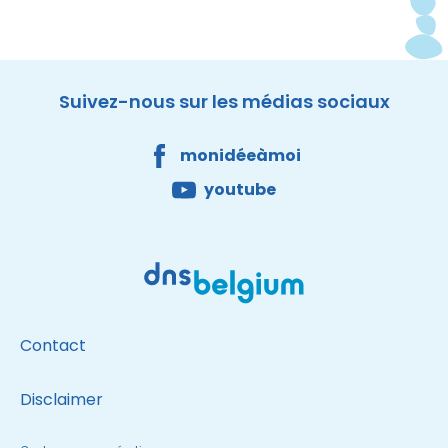
Facebook
Youtube
DNS Belgium
Site made by Wieni
Suivez-nous sur les médias sociaux
monidéeàmoi
youtube
Contact
Disclaimer