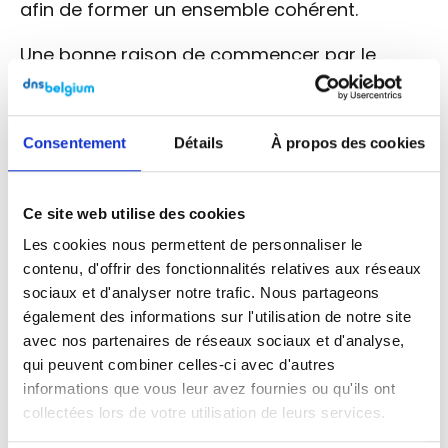
afin de former un ensemble cohérent.
Une bonne raison de commencer par le
concept d’entreprise : une fois que vous
aurez trouvé un concept d’entreprise solide,
il vous aidera à trouver un nom pour votre
Consentement
Détails
À propos des cookies
entreprise
. Le Wasbar (un bar branché où les
jeunes citadins peuvent faire leur lessive
dans un environnement agréable) en est un
Ce site web utilise des cookies
exemple frappant.
Les cookies nous permettent de personnaliser le
contenu, d'offrir des fonctionnalités relatives aux réseaux
L’adresse internet de votre idée est-
sociaux et d'analyser notre trafic. Nous partageons
elle toujours disponible ?
également des informations sur l'utilisation de notre site
avec nos partenaires de réseaux sociaux et d'analyse,
qui peuvent combiner celles-ci avec d'autres
informations que vous leur avez fournies ou qu'ils ont
collectées lors de votre utilisation de leurs services.