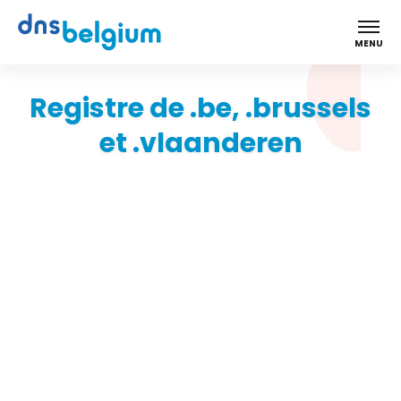
DNS Belgium
MENU
Registre de .be, .brussels
et .vlaanderen