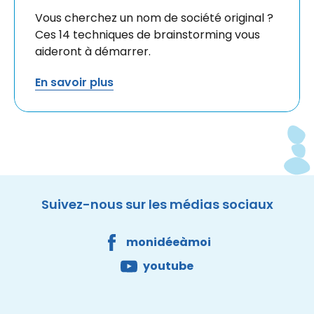
Vous cherchez un nom de société original ?
Ces 14 techniques de brainstorming vous
aideront à démarrer.
En savoir plus
Facebook
Youtube
DNS Belgium
Site made by Wieni
Suivez-nous sur les médias sociaux
monidéeàmoi
youtube