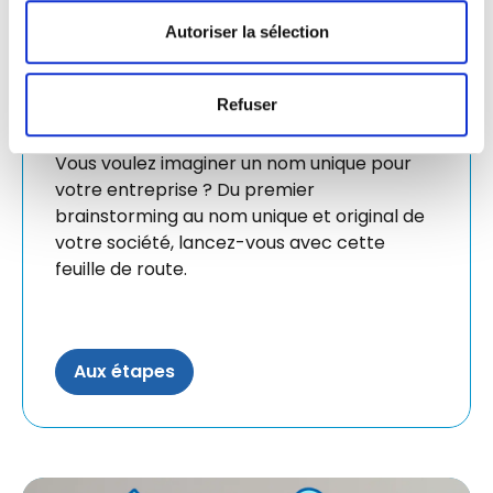
Autoriser la sélection
Refuser
Un nom d'entreprise en 5 étapes
Vous voulez imaginer un nom unique pour
votre entreprise ? Du premier
brainstorming au nom unique et original de
votre société, lancez-vous avec cette
feuille de route.
Aux étapes