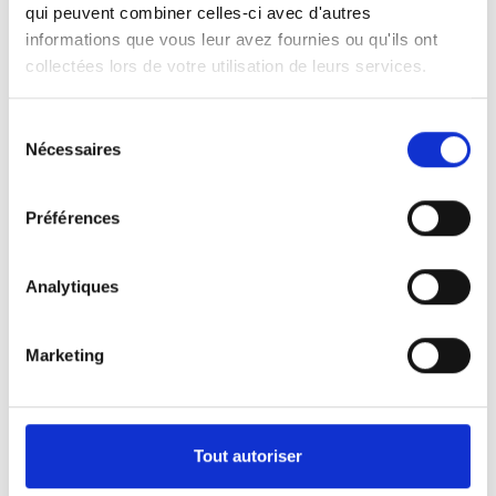
web est toujours disponible, avec notre
qui peuvent combiner celles-ci avec d'autres
informations que vous leur avez fournies ou qu'ils ont
vérificateur de noms de domaine :
collectées lors de votre utilisation de leurs services.
L’adresse internet de votre idée est-elle
toujours disponible ?
Sélection
Nécessaires
du
consentement
Préférences
Lisez plus
Analytiques
Marketing
Tout autoriser