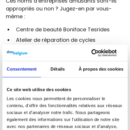
Ces noms d’entreprises amusants sont-ils
appropriés ou non ? Jugez-en par vous-
même :
Centre de beauté Boniface Tesrides
Atelier de réparation de cycles
Vélociraptor
Copywriter La Plume Affûtée
Spécialiste du stratifié Plint Eastwood
Consentement
Détails
À propos des cookies
Pédicure Circé Lepied
Traiteur Quiche-ô-Maquiche
Ce site web utilise des cookies
Les cookies nous permettent de personnaliser le
Vous envisagez un nom humoristique pour
contenu, d'offrir des fonctionnalités relatives aux réseaux
votre entreprise ? Essayez l’une de
nos 14
sociaux et d'analyser notre trafic. Nous partageons
techniques de brainstorming créatif
et, une
également des informations sur l'utilisation de notre site
fois votre nom imaginé, vérifiez si l’adresse
avec nos partenaires de réseaux sociaux et d'analyse,