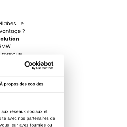
labes. Le
avantage ?
olution
 BMW
ur marque
yme de la
r
. Ainsi, le
À propos des cookies
faut bien
r le
es aux réseaux sociaux et
de domaine
 site avec nos partenaires de
vous leur avez fournies ou