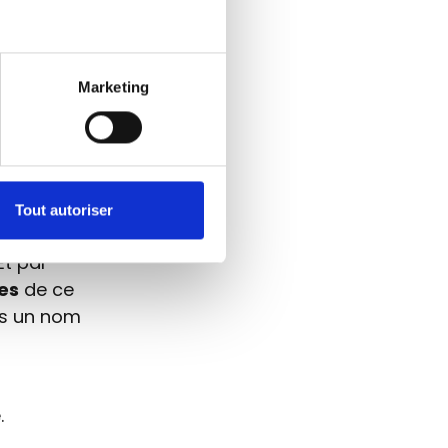
Marketing
 d'entre
Ainsi,
est un
Tout autoriser
? Dans ce
Et par
es
de ce
ns un nom
.