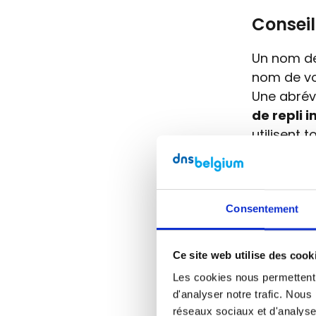
Conseil
Un nom de
nom de vo
Une abrév
de repli 
utilisent 
pour form
Hollandsc
Assurez-v
Consentement
Conseil d'
le reconna
Ce site web utilise des cook
Heureusem
Les cookies nous permettent d
même site
d'analyser notre trafic. Nous
?
Lisez no
réseaux sociaux et d'analyse