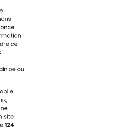
e
nons
nonce
ormation
dre ce
s
ain.be ou
obile
ik,
une
 site
de
124