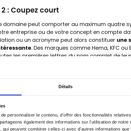
 2 : Coupez court
 domaine peut comporter au maximum quatre syl
tre entreprise ou de votre concept en compte d
iation ou un acronyme peut alors constituer
une s
intéressante
. Des marques comme Hema, KFC ou
toutes les premières lettres du nom complet de le
er leur acronyme. Hema, par exemple, est l'acron
he Eenheidsprijzen Maatschappij Amsterdam.
ous que votre
abréviation ou acronyme soit clai
Détails
État a créé l'acronyme raadvst-consetat.be qui, il 
ître, n'est pas d’une clarté exemplaire.
ies
ent, conseildetat.be vous emmène exactement su
e personnaliser le contenu, d'offrir des fonctionnalités relativ
. En savoir plus sur la longueur idéale d'un nom 
 partageons également des informations sur l'utilisation de notre
s conseils ici
.
, qui peuvent combiner celles-ci avec d'autres informations que 