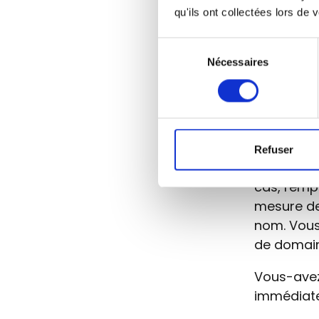
qu'ils ont collectées lors de v
Conseil
ponctua
Sélection
Nécessaires
du
Le problèm
consentement
eux
ne pe
l'esperlue
choix log
Refuser
Votre sign
cas, remp
mesure de
nom. Vous
de domai
Vous-avez
immédiate