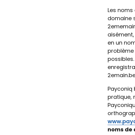
Les noms 
domaine son
2ememain.
aisément, 
en un nom
problème 
possibles.
enregistr
2emain.be.
Payconiq 
pratique, 
Payconiqu
orthograph
www.payc
noms de 