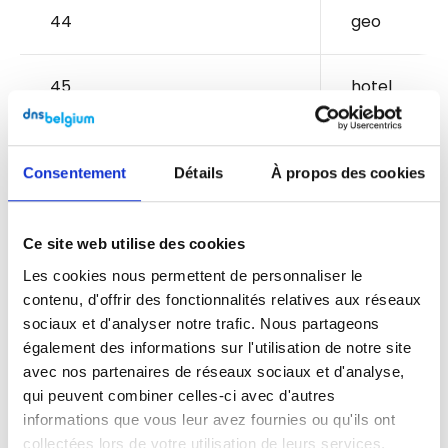
44
geo
45
hotel
46
nft
Consentement
Détails
À propos des cookies
47
one
Ce site web utilise des cookies
Les cookies nous permettent de personnaliser le
48
service
contenu, d'offrir des fonctionnalités relatives aux réseaux
sociaux et d'analyser notre trafic. Nous partageons
49
ana
également des informations sur l'utilisation de notre site
avec nos partenaires de réseaux sociaux et d'analyse,
qui peuvent combiner celles-ci avec d'autres
50
dog
informations que vous leur avez fournies ou qu'ils ont
collectées lors de votre utilisation de leurs services.