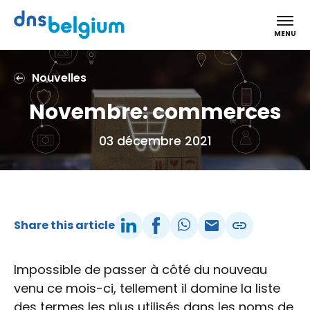
DNS Belgium
LinkedIn
Facebook
WhatsApp
Courriel
Copy link
LinkedIn
Facebook
WhatsApp
Courriel
Copy link
MENU
Nouvelles
Novembre: commerces
03 décembre 2021
Share this article
Impossible de passer à côté du nouveau
venu ce mois-ci, tellement il domine la liste
des termes les plus utilisés dans les noms de