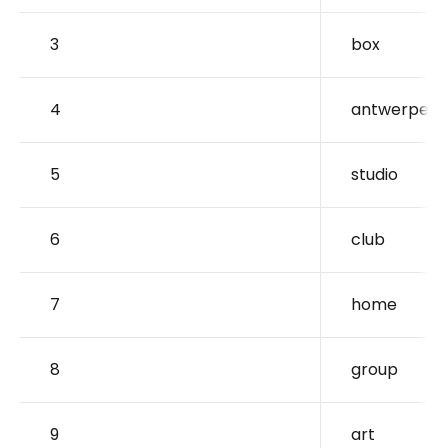
3
box
4
antwerpen
5
studio
6
club
7
home
8
group
9
art