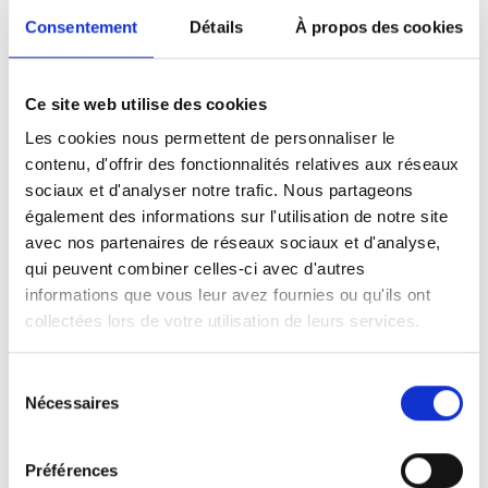
la
procédure alternative
(Alternative
Consentement
Détails
À propos des cookies
Dispute Resolution, en abrégé procédure
ADR
) via le Centre belge d'arbitrage et
de médiation CEPANI
Ce site web utilise des cookies
la
procédure basée sur la loi
relative à
Les cookies nous permettent de personnaliser le
l'enregistrement abusif des noms de
contenu, d'offrir des fonctionnalités relatives aux réseaux
domaine, 26 juin 2003 (maintenant article
sociaux et d'analyser notre trafic. Nous partageons
également des informations sur l'utilisation de notre site
XII.22 du Code de droit économique
avec nos partenaires de réseaux sociaux et d'analyse,
(CDE)
qui peuvent combiner celles-ci avec d'autres
informations que vous leur avez fournies ou qu'ils ont
Procédures disponibles pour les noms
collectées lors de votre utilisation de leurs services.
de domaine .vlaanderen ou .brussels
Si vous estimez que vos droits ont été lésés
Sélection
Nécessaires
par l'enregistrement d'un nom de domaine
du
.vlaanderen /.brussels, vous pouvez faire
consentement
appel à un prestataire UDRP désigné par l'
Préférences