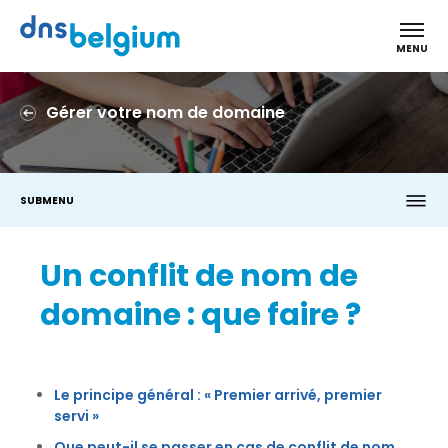
DNS Belgium
MENU
Gérer votre nom de domaine
SUBMENU
Un conflit de nom de
domaine : que faire ?
Le principe général : « Premier arrivé, premier
servi »
Que peut-il se passer en cas de conflit de nom