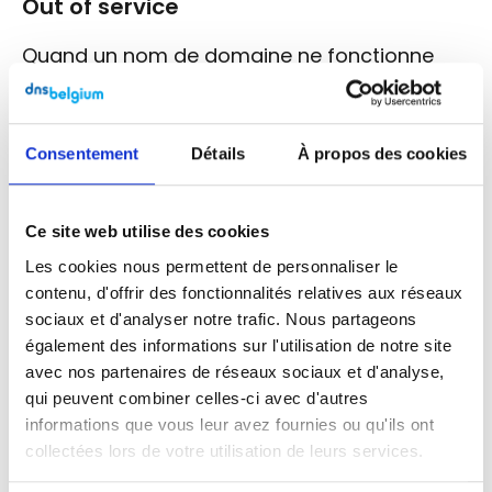
Out of service
Quand un nom de domaine ne fonctionne
plus, cela peut-être pour différentes raisons :
l’agent qui gérait ce nom de domaine n’a
Consentement
Détails
À propos des cookies
plus de contrat avec DNS Belgium
la date d’échéance de ce nom de
domaine est dépassée => ce nom de
Ce site web utilise des cookies
domaine ne peut être prolongé qu’en
Les cookies nous permettent de personnaliser le
choisissant un nouvel agent
dans les
contenu, d'offrir des fonctionnalités relatives aux réseaux
deux mois suivant la date d’échéance,
sociaux et d'analyser notre trafic. Nous partageons
également des informations sur l'utilisation de notre site
faute de quoi le nom de domaine est
avec nos partenaires de réseaux sociaux et d'analyse,
irrévocablement libéré.
qui peuvent combiner celles-ci avec d'autres
informations que vous leur avez fournies ou qu'ils ont
Quarantaine
collectées lors de votre utilisation de leurs services.
Un nom de domaine supprimé par le titulaire