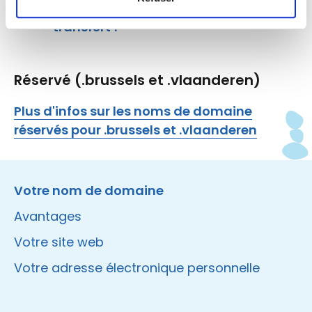
l’utiliser pour demander un
transfert ?
Réservé (.brussels et .vlaanderen)
Plus d'infos sur les noms de domaine
réservés pour .brussels et .vlaanderen
Instagram
Facebook
LinkedIn
Site made by Wieni
Votre nom de domaine
Avantages
Votre site web
Votre adresse électronique personnelle