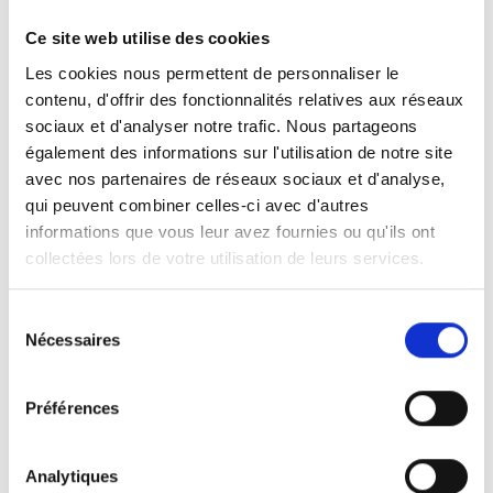
passage au cloud en 2017. Mais au fil du
Ce site web utilise des cookies
temps, de petites différences étaient
Les cookies nous permettent de personnaliser le
apparues entre certains environnements de
contenu, d'offrir des fonctionnalités relatives aux réseaux
test et l’environnement de production. Grâce
sociaux et d'analyser notre trafic. Nous partageons
à cette migration, nous harmonisons
également des informations sur l'utilisation de notre site
l’ensemble des définitions et des schémas
avec nos partenaires de réseaux sociaux et d'analyse,
afin de rendre l’environnement aussi
qui peuvent combiner celles-ci avec d'autres
prévisible que possible. »
informations que vous leur avez fournies ou qu'ils ont
collectées lors de votre utilisation de leurs services.
Sélection
Nécessaires
du
consentement
Préférences
Analytiques