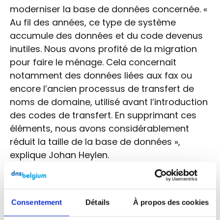
moderniser la base de données concernée. «
Au fil des années, ce type de système
accumule des données et du code devenus
inutiles. Nous avons profité de la migration
pour faire le ménage. Cela concernait
notamment des données liées aux fax ou
encore l’ancien processus de transfert de
noms de domaine, utilisé avant l’introduction
des codes de transfert. En supprimant ces
éléments, nous avons considérablement
réduit la taille de la base de données »,
explique Johan Heylen.
Autre évolution importante : l’automatisation
accrue de la gestion de la base de données.
« Une grande partie de cette automatisation
Consentement
Détails
À propos des cookies
existait déjà, notamment depuis notre