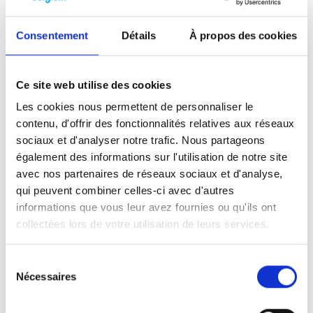
statistique en raison de sa population très
faible. Mais des communes comme
Consentement
Détails
À propos des cookies
Laethem-Saint-Martin, Schilde et Lasne
obtiennent de bons scores, notamment
grâce à la forte présence d’indépendants, de
Ce site web utilise des cookies
consultants et d’entrepreneurs. À Kontich, la
Les cookies nous permettent de personnaliser le
présence du groupe informatique De Cronos
contenu, d'offrir des fonctionnalités relatives aux réseaux
Groep, qui regroupe des dizaines
sociaux et d'analyser notre trafic. Nous partageons
d’entreprises, joue également un rôle. La
également des informations sur l'utilisation de notre site
capitale, Bruxelles, compte aussi un nombre
avec nos partenaires de réseaux sociaux et d'analyse,
particulièrement élevé de domaines .be par
qui peuvent combiner celles-ci avec d'autres
habitant grâce à la présence d’entreprises,
informations que vous leur avez fournies ou qu'ils ont
d’organisations et d’acteurs internationaux.
collectées lors de votre utilisation de leurs services.
C’est également le cas de villes telles que
Louvain, Hasselt, Courtrai et Roulers. Un autre
Sélection
Nécessaires
du
élément frappant réside dans la présence de
consentement
communes plus petites dans le top 20.