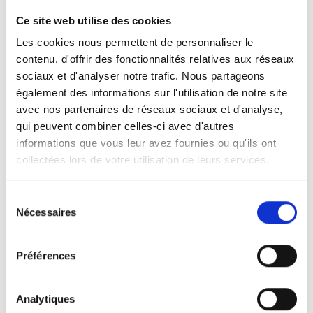
Ce site web utilise des cookies
Les cookies nous permettent de personnaliser le
contenu, d'offrir des fonctionnalités relatives aux réseaux
Avec cet article, nous contribuons à réaliser ces objectifs
sociaux et d'analyser notre trafic. Nous partageons
de développement durable de l’Organisation des Nations
également des informations sur l'utilisation de notre site
Unies.
avec nos partenaires de réseaux sociaux et d'analyse,
qui peuvent combiner celles-ci avec d'autres
informations que vous leur avez fournies ou qu'ils ont
collectées lors de votre utilisation de leurs services.
Sélection
Nécessaires
du
consentement
Lisez plus
Plus d'articles
Préférences
Analytiques