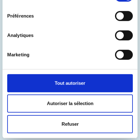
consentement
Déjà pris ?
Préférences
Trouver un agent d'enregistrement
Simulation d'hameçonnage
Analytiques
Gérer
Marketing
Actualiser
Supprimer/Renouveler
Tout autoriser
Déménager
Céder
Autoriser la sélection
Plaintes
Litiges
Refuser