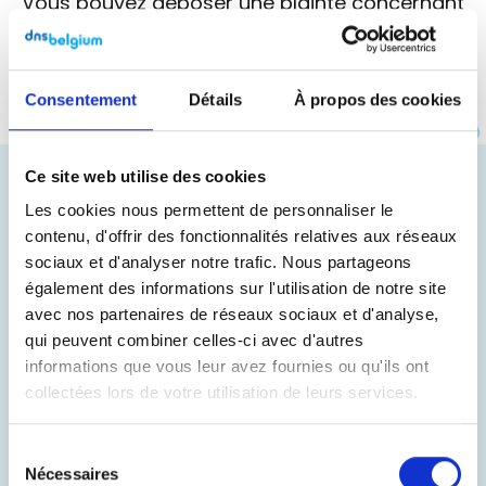
Vous pouvez déposer une plainte concernant
ce genre de pratique via
le SPF Economie
.
Consentement
Détails
À propos des cookies
Instagram
Facebook
LinkedIn
Site made by Wieni
Ce site web utilise des cookies
Votre nom de domaine
Les cookies nous permettent de personnaliser le
Avantages
contenu, d'offrir des fonctionnalités relatives aux réseaux
sociaux et d'analyser notre trafic. Nous partageons
Votre site web
également des informations sur l'utilisation de notre site
Votre adresse électronique personnelle
avec nos partenaires de réseaux sociaux et d'analyse,
qui peuvent combiner celles-ci avec d'autres
informations que vous leur avez fournies ou qu'ils ont
Enregistrer
collectées lors de votre utilisation de leurs services.
Nom de domaine valide
Sélection
Un bon nom de domaine
Nécessaires
du