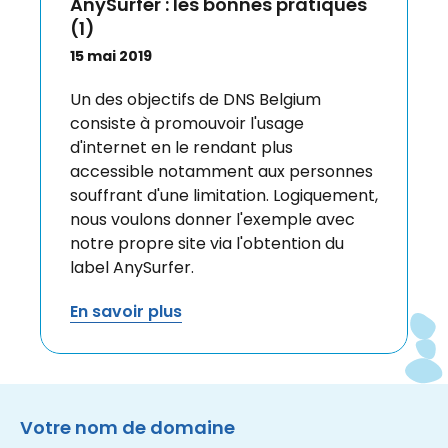
AnySurfer : les bonnes pratiques
(1)
15 mai 2019
Un des objectifs de DNS Belgium
consiste à promouvoir l'usage
d'internet en le rendant plus
accessible notamment aux personnes
souffrant d'une limitation. Logiquement,
nous voulons donner l'exemple avec
notre propre site via l'obtention du
label AnySurfer.
En savoir plus
Instagram
Facebook
LinkedIn
Site made by Wieni
Votre nom de domaine