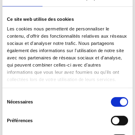
Ce site web utilise des cookies
Les cookies nous permettent de personnaliser le
contenu, d'offrir des fonctionnalités relatives aux réseaux
sociaux et d'analyser notre trafic. Nous partageons
également des informations sur l'utilisation de notre site
Inspirer confiance en ligne avec
avec nos partenaires de réseaux sociaux et d'analyse,
votre entreprise
qui peuvent combiner celles-ci avec d'autres
11 avril 2019
informations que vous leur avez fournies ou qu'ils ont
collectées lors de votre utilisation de leurs services.
Quiconque a une entreprise souhaite
évidemment donner une impression
Sélection
professionnelle de qualité, y compris
Nécessaires
du
en ligne. Il est donc important de
consentement
savoir ce qui nous inspire confiance, à
nous Belges.
Préférences
En savoir plus