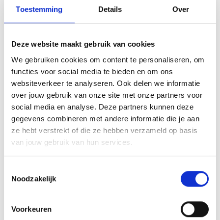
Toestemming
Details
Over
Veerle & Dulce
: ‘In eerste instantie
begeleidde Dulce Yassine maar als er zaken
waren waarvoor grote aanpassingen of
Deze website maakt gebruik van cookies
beslissingen nodig waren, kon hij natuurlijk bij
We gebruiken cookies om content te personaliseren, om
de meest ervaren collega terecht voor
functies voor social media te bieden en om ons
websiteverkeer te analyseren. Ook delen we informatie
advies. De story’s die Yassine uitvoerde
over jouw gebruik van onze site met onze partners voor
waren helemaal uitgeschreven door het
social media en analyse. Deze partners kunnen deze
departement Product, dus voor uitleg
gegevens combineren met andere informatie die je aan
daarover kon hij ook steeds terecht bij die
ze hebt verstrekt of die ze hebben verzameld op basis
collega’s.’
van jouw gebruik van hun services.
Toestemmingsselectie
Noodzakelijk
Voorkeuren