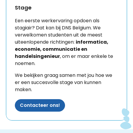
Stage
Een eerste werkervaring opdoen als
stagiair? Dat kan bij DNS Belgium. We
verwelkomen studenten uit de meest
uiteenlopende richtingen:
informatica,
economie, communicatie en
handelsingenieur
, om er maar enkele te
noemen.
We bekijken graag samen met jou hoe we
er een succesvolle stage van kunnen
maken.
Contacteer ons!
Instagram
Facebook
LinkedIn
Site made by Wieni