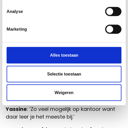
Analyse
Marketing
What's next?
Alles toestaan
Yassine
: ‘Ik doe nog een vervolgtraject
Selectie toestaan
Toegepaste Informatica van twee jaar.
Als je moeten kiezen, wat doe je dan:
Weigeren
thuis/op kot werken of op kantoor werken?
Yassine
: ‘Zo veel mogelijk op kantoor want
daar leer je het meeste bij.’