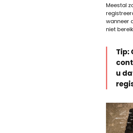
Meestal z
registreer
wanneer d
niet berei
Tip:
cont
u da
regi