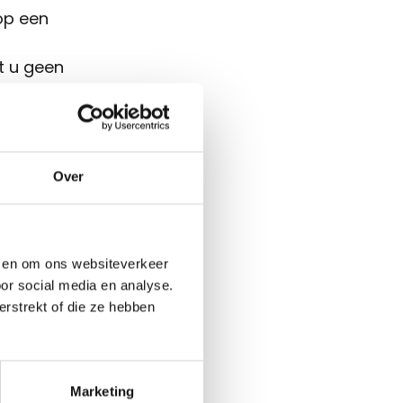
op een
nt u geen
meinnaam
ermd is.
u als
Over
chten
in
n en om ons websiteverkeer
naam is
or social media en analyse.
rstrekt of die ze hebben
od en
en toch
Marketing