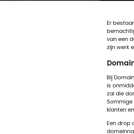
Er bestaa
bemachtig
van een d
zijn werk 
Domain
Bij Domai
is onmidde
zal die d
Sommige b
klanten e
Een drop c
domeinnaa