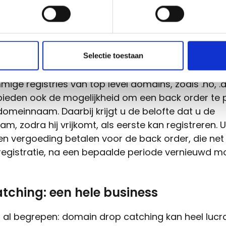
kan verlengen
u gedurende 5 dagen nadat u ook tijdens de Red
od de registratie niet hernieuwd hebt, de domein
verlengen.
Selectie toestaan
ige registries van top level domains, zoals .no, .
bieden ook de mogelijkheid om een back order te 
omeinnaam. Daarbij krijgt u de belofte dat u de
, zodra hij vrijkomt, als eerste kan registreren. 
en vergoeding betalen voor de back order, die net
 registratie, na een bepaalde periode vernieuwd m
tching: een hele business
 al begrepen: domain drop catching kan heel lucrat