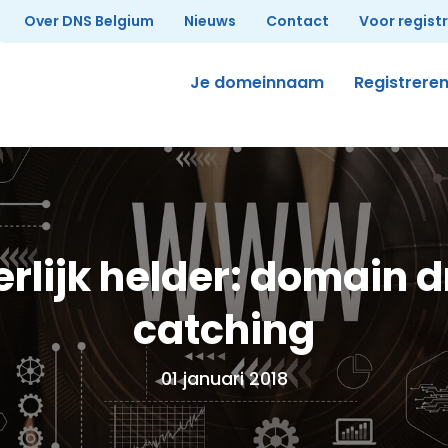
Over DNS Belgium
Nieuws
Contact
Voor regist
Je domeinnaam
Registrere
rlijk helder: domain 
catching
01 januari 2018