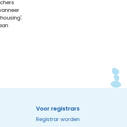
tchers
 wanneer
housing'.
aan
Voor registrars
Registrar worden