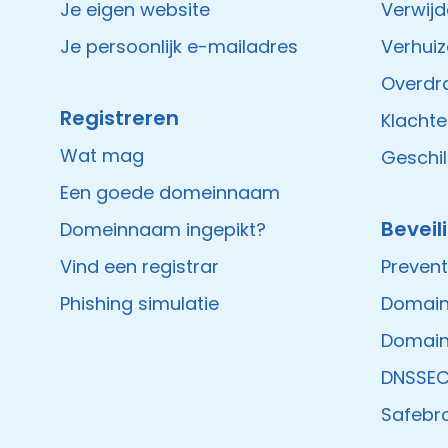
Je eigen website
Verwij
Je persoonlijk e-mailadres
Verhui
Overdr
Registreren
Klacht
Wat mag
Geschil
Een goede domeinnaam
Beveil
Domeinnaam ingepikt?
Vind een registrar
Prevent
Phishing simulatie
Domain
Domain
DNSSE
Safebr