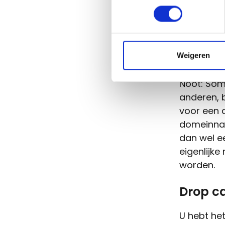
nog 
dat 
Peri
kan 
Weigeren
Noot: Somm
anderen, 
voor een d
domeinnaam
dan wel e
eigenlijke
worden.
Drop ca
U hebt het