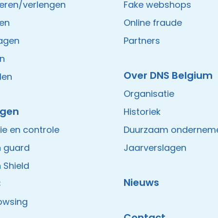
deren/verlengen
Fake webshops
zen
Online fraude
agen
Partners
en
Over DNS Belgium
len
Organisatie
igen
Historiek
ie en controle
Duurzaam ondernem
 guard
Jaarverslagen
 Shield
Nieuws
C
owsing
Contact