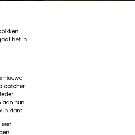
ppikken
aat het in
ernieuwd
op catcher
eder.
n aan hun
un klant.
t een
gen.