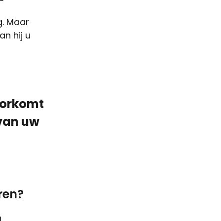
g. Maar
n hij u
oorkomt
 van uw
ren?
n