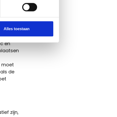
emption
naam nog
Alles toestaan
ac en
plaatsen
U moet
 als de
oet
ief zijn,