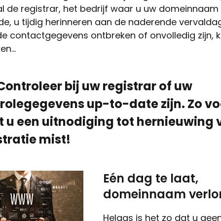
al de registrar, het bedrijf waar u uw domeinnaam
de, u tijdig herinneren aan de naderende vervalda
e contactgegevens ontbreken of onvolledig zijn, ka
ken…
 Controleer bij uw registrar of uw
rolegegevens up-to-date zijn. Zo v
t u een uitnodiging tot hernieuwing
stratie mist!
Eén dag te laat,
domeinnaam verlo
Helaas is het zo dat u gee