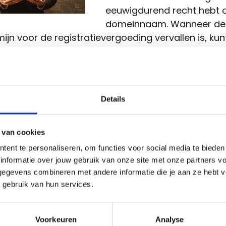
eeuwigdurend recht hebt 
domeinnaam. Wanneer de
ijn voor de registratievergoeding vervallen is, ku
k meer maken op de domeinnaam – tenzij de do
gedeponeerd werd of op een andere manier besch
e
TLD
's hebben wel een procedure uitgewerkt die 
Details
mhouder beschermt wanneer u de registratiere
en te laat betaalt:
 van cookies
: wordt de domeinnaam niet verlengd, dan komt hij 
tent te personaliseren, om functies voor social media te biede
taine voor een periode van 40 dagen; de domein
informatie over jouw gebruik van onze site met onze partners vo
tief maar kan wel gereactiveerd worden
egevens combineren met andere informatie die je aan ze hebt ve
TLD
's voorziet
ICANN
de Redemption Grace Peri
 gebruik van hun services.
 delete. Bij .vlaanderen en .brussels betekent dat:
u uw domeinnaam tijdens een periode van 30 dag
Voorkeuren
Analyse