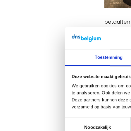
betaalterm
aanspraa
als merk 
De meest
Toestemming
domeinnaa
enkele dag
Deze website maakt gebruik
bij .be
We gebruiken cookies om con
quaran
te analyseren. Ook delen we 
niet ac
Deze partners kunnen deze g
bij de
g
verzameld op basis van jouw
Pending
Toestemmingsselectie
dat 
Noodzakelijk