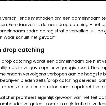
n verschillende methoden om een domeinnaam te
en. Een daarvan is domain drop catching – het o
omeinnaam zodra de registratie vervallen is. Hoe g
en waar schuilt het gevaar?
 drop catching
n drop catching wordt een domeinnaam die niet v
llijk na zijn vrijgave opnieuw geregistreerd. De dr
omeinnaam vervolgens verkopen aan de hoogste bi
edrijven bieden zelfs 'drop catching services' aa
n kopen zo dus een domeinnaam in opdracht van h
atcher profiteert eigenlijk gewoon van het feit da
mhouder vergeten is om zijn registratie te verlen