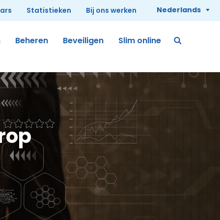
Nederlands
rars
Statistieken
Bij ons werken
n
Beheren
Beveiligen
Slim online
drop