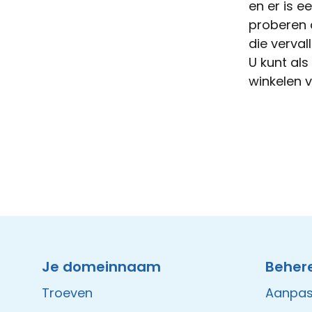
en er is 
proberen 
die verval
U kunt al
winkelen 
Instagram
Facebook
LinkedIn
Site made by Wieni
Je domeinnaam
Beher
Troeven
Aanpa