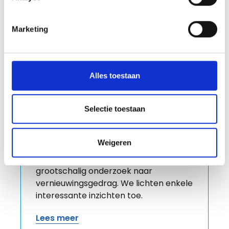
Marketing
Alles toestaan
DNS Belgium werkt mee aan
Europees onderzoek naar
vernieuwingsgedrag
Selectie toestaan
23 maart 2026
Weigeren
Samen met negen andere Europese
ccTLD registries, deden we een
grootschalig onderzoek naar
vernieuwingsgedrag. We lichten enkele
interessante inzichten toe.
Lees meer