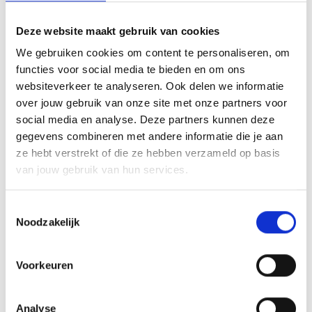
Deze website maakt gebruik van cookies
We gebruiken cookies om content te personaliseren, om
functies voor social media te bieden en om ons
Met dit artikel ondersteunen wij de Duurzame
websiteverkeer te analyseren. Ook delen we informatie
Ontwikkelingsdoelstellingen van de Verenigde Naties.
over jouw gebruik van onze site met onze partners voor
social media en analyse. Deze partners kunnen deze
gegevens combineren met andere informatie die je aan
ze hebt verstrekt of die ze hebben verzameld op basis
van jouw gebruik van hun services.
Toestemmingsselectie
Verder lezen
Noodzakelijk
Meer nieuws
Voorkeuren
Analyse