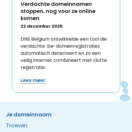
Verdachte domeinnamen
stoppen, nog voor ze online
komen
22 december 2025
DNS Belgium ontwikkelde een tool die
verdachte .be-domeinregistraties
automatisch detecteert en zo een
veilig internet combineert met vlotte
registratie.
Lees meer
Instagram
Facebook
LinkedIn
Site made by Wieni
Je domeinnaam
Troeven