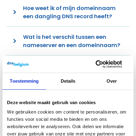
Hoe weet ik of mijn domeinnaam
een dangling DNS record heeft?
Wat is het verschil tussen een
nameserver en een domeinnaam?
Kan mijn domeinnaam echt
overgenomen worden?
Toestemming
Details
Over
Mijn domeinnaam is niet actief in
gebruik. Moet ik dan iets doen?
Deze website maakt gebruik van cookies
We gebruiken cookies om content te personaliseren, om
functies voor social media te bieden en om ons
Wat als ik mijn domeinnaam
websiteverkeer te analyseren. Ook delen we informatie
binnenkort wil opzeggen?
over jouw gebruik van onze site met onze partners voor