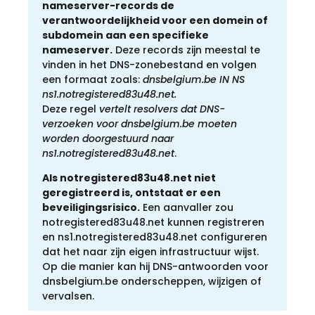
nameserver-records de
verantwoordelijkheid voor een domein of
subdomein aan een specifieke
nameserver.
Deze records zijn meestal te
vinden in het DNS-zonebestand en volgen
een formaat zoals:
dnsbelgium.be IN NS
ns1.notregistered83u48.net.
Deze regel
vertelt resolvers dat DNS-
verzoeken voor dnsbelgium.be moeten
worden doorgestuurd naar
ns1.notregistered83u48.net
.
Als notregistered83u48.net niet
geregistreerd is, ontstaat er een
beveiligingsrisico.
Een aanvaller zou
notregistered83u48.net kunnen registreren
en ns1.notregistered83u48.net configureren
dat het naar zijn eigen infrastructuur wijst.
Op die manier kan hij DNS-antwoorden voor
dnsbelgium.be onderscheppen, wijzigen of
vervalsen.