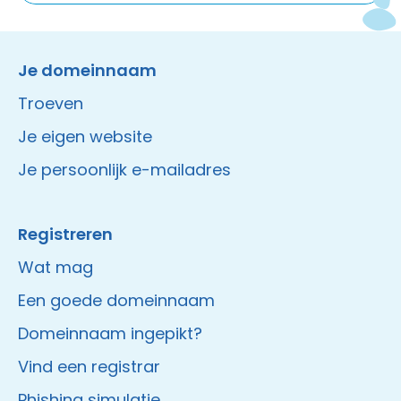
Instagram
Facebook
LinkedIn
Site made by Wieni
Je domeinnaam
Troeven
Je eigen website
Je persoonlijk e-mailadres
Registreren
Wat mag
Een goede domeinnaam
Domeinnaam ingepikt?
Vind een registrar
Phishing simulatie