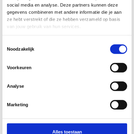
social media en analyse. Deze partners kunnen deze
gegevens combineren met andere informatie die je aan
Wat doet DNS Belgium?
ze hebt verstrekt of die ze hebben verzameld op basis
van jouw gebruik van hun services.
Wat gebeurt er vanaf augustus
Toestemmingsselectie
2025?
Noodzakelijk
Voorkeuren
Analyse
Marketing
Alles toestaan