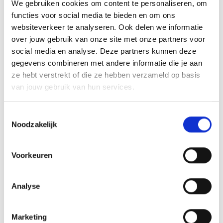
We gebruiken cookies om content te personaliseren, om
Om eerlijk te zijn, vond ChatGPT deze extra
functies voor social media te bieden en om ons
websiteverkeer te analyseren. Ook delen we informatie
vraag moeilijk. We weten niet zeker of het
over jouw gebruik van onze site met onze partners voor
aan de
taalwissel of de toevoeging van
social media en analyse. Deze partners kunnen deze
een TLD (Top Level Domain)
ligt. Van de 8
gegevens combineren met andere informatie die je aan
keer dat we de vraag stelden,
kwamen er 7
ze hebt verstrekt of die ze hebben verzameld op basis
antwoorden terug met een foutmelding
.
van jouw gebruik van hun services.
De enige keer dat het systeem begreep wat
Toestemmingsselectie
we wilden, gaf het ons een paar fatsoenlijke
Noodzakelijk
opties terug, zoals:
revesdePapyrus.be,
renaissanceLectures.be
of
Voorkeuren
urbainsIdealistes.be.
Hoewel ChatGPT wel begreep dat we de
Analyse
tekst in het Frans wilden hebben, en we liever
.be of .brussels zouden gebruiken, was het
Marketing
toepassen en het gebruik van de