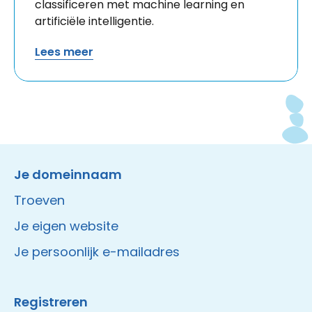
classificeren met machine learning en
artificiële intelligentie.
Lees meer
Instagram
Facebook
LinkedIn
Site made by Wieni
Je domeinnaam
Troeven
Je eigen website
Je persoonlijk e-mailadres
Registreren