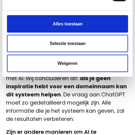
domeinextensie in de naam zelf een stap te
ver voor ChatGPT. De voorgestelde
domeinnamen zijn wat slordig geformuleerd
Alles toestaan
in het Frans.
Maar toegegeven, sommige
ideeën zijn niet al te slecht.
Selectie toestaan
Natuurlijk was dit maar één experiment.
Miljoenen mensen experimenteren
Weigeren
momenteel met wat er allemaal mogelijk is
met AI. Wij concluderen dit:
als je geen
inspiratie hebt voor een domeinnaam kan
dit systeem helpen
. De vraag aan ChatGPT
moet zo gedetailleerd mogelijk zijn. Alle
informatie die je het systeem kan geven, zal
de resultaten verbeteren.
Zijn er andere manieren om AI te