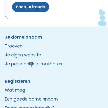
Factuurfraude
Instagram
Facebook
LinkedIn
Site made by Wieni
Je domeinnaam
Troeven
Je eigen website
Je persoonlijk e-mailadres
Registreren
Wat mag
Een goede domeinnaam
Domeinnaam ingepikt?