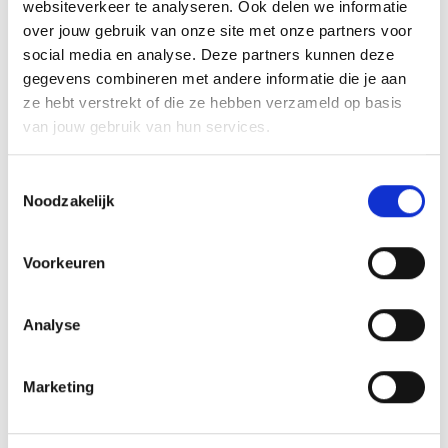
websiteverkeer te analyseren. Ook delen we informatie
waard! En vergeet niet:
contacteer bij een
over jouw gebruik van onze site met onze partners voor
poging tot fraude altijd de politie
. Zelfs al
social media en analyse. Deze partners kunnen deze
ben jij niet in de val getrapt, de poging tot
gegevens combineren met andere informatie die je aan
fraude blijft een misdrijf. En zo help je wellicht
ze hebt verstrekt of die ze hebben verzameld op basis
voorkomen dat anderen slachtoffer worden
van jouw gebruik van hun services.
van de fraude!
Toestemmingsselectie
Noodzakelijk
Voorkeuren
Kijk uit voor online fraude
Analyse
Marketing