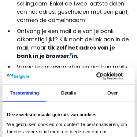
selling.com. Enkel de twee laatste delen
van het adres, gescheiden met een punt,
vormen de domeinnaam!
Ontvang je een mail die van je bank
afkomstig lijkt? Klik nooit de link aan in de
mail, maar
tik zelf het adres van je
bank in je
browser
in
.
Vraag je correspondenten om hun mails
digitaal te ondertekenen (
lees hier hoe je
dat doet bij Outlook
)
Toestemming
Details
Over
Secure e-mail via het
Sender Policy
Framework
kan een oplossing zijn, maar
niet alle e-mailproviders bieden deze
Deze website maakt gebruik van cookies
optie.
We gebruiken cookies om content te personaliseren, om
functies voor social media te bieden en om ons
Een gewaarschuwd man/vrouw is er twee