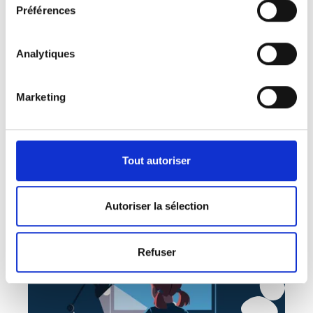
Préférences
La Belgique est hyperdiverse : 1
personne sur 3 a des origines
migratoires. Leurs besoins numériques
Analytiques
varient. Que signifie cela pour
l’inclusion ?
Marketing
En savoir plus
Tout autoriser
Autoriser la sélection
Refuser