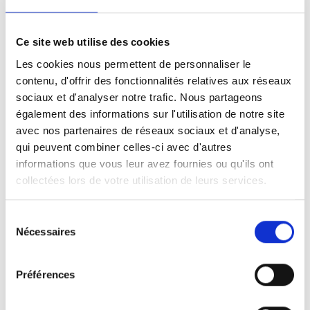
un faux mot de passe. »
Mohammed, 10 ans
Ce site web utilise des cookies
Les cookies nous permettent de personnaliser le
contenu, d'offrir des fonctionnalités relatives aux réseaux
Sur le plan technique :
sociaux et d'analyser notre trafic. Nous partageons
33 % utilisent une
connexion
sécurisée
également des informations sur l'utilisation de notre site
avec nos partenaires de réseaux sociaux et d'analyse,
(ex.
VPN
)
qui peuvent combiner celles-ci avec d'autres
36 % vérifient les paramètres de
informations que vous leur avez fournies ou qu'ils ont
confidentialité
collectées lors de votre utilisation de leurs services.
43 % installent les mises à jour
Sélection
immédiatement
Nécessaires
du
Un jeune sur dix ne sait vers qui se
consentement
tourner
Préférences
La majorité des jeunes en Flandre se