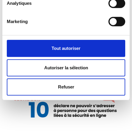
Analytiques
tournent vers leurs parents pour des
questions de sécurité en ligne (63 %). Les
amis et autres figures de confiance
Marketing
jouent également un rôle important.
Cependant, malgré l’attention portée à la
sécurité numérique à l’école, seul un
Tout autoriser
quart des jeunes estime pouvoir
s’adresser à un enseignant.
Autoriser la sélection
Refuser