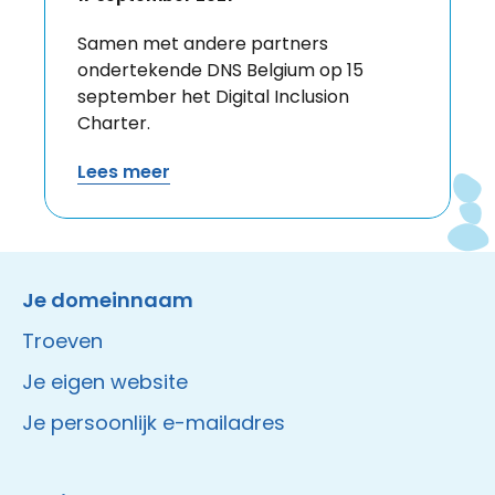
Samen met andere partners
ondertekende DNS Belgium op 15
september het Digital Inclusion
Charter.
Lees meer
Instagram
Facebook
LinkedIn
Site made by Wieni
Je domeinnaam
Troeven
Je eigen website
Je persoonlijk e-mailadres