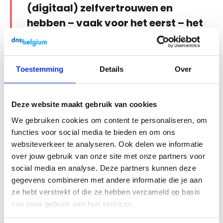
(digitaal) zelfvertrouwen en
hebben – vaak voor het eerst – het
gevoel erbij te horen.'
De jongeren ontwikkelen digitale
Toestemming
Details
Over
vaardigheden, ze leren digitale informatie
opzoeken en verwerken, en ze zijn beter
Deze website maakt gebruik van cookies
beschermd tegen de gevaren van de digitale
wereld. Met die vaardigheden kunnen ze
We gebruiken cookies om content te personaliseren, om
actief deelnemen aan de digitale
functies voor social media te bieden en om ons
websiteverkeer te analyseren. Ook delen we informatie
samenleving. Ze participeren volwaardig aan
over jouw gebruik van onze site met onze partners voor
het onderwijs en de arbeidsmarkt. Dat is wat
social media en analyse. Deze partners kunnen deze
het model de sfeer van directe invloed
gegevens combineren met andere informatie die je aan
noemt.
ze hebt verstrekt of die ze hebben verzameld op basis
van jouw gebruik van hun services.
Indirect helpen de laptops van Digital for