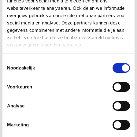
functies voor social media te bieden en om ons
websiteverkeer te analyseren. Ook delen we informatie
Met deze laptop kan ik eindelijk
over jouw gebruik van onze site met onze partners voor
werken voor school
social media en analyse. Deze partners kunnen deze
04 juni 2020
gegevens combineren met andere informatie die je aan
ze hebt verstrekt of die ze hebben verzameld op basis
DigitalForYouth.be zamelde de voorbije
van jouw gebruik van hun services.
weken gebruikte laptops in,
refurbishte en verdeelde ze onder
Toestemmingsselectie
scholen. De actie helpt jongeren
Noodzakelijk
enorm met hun schoolwerk.
Lees meer
Voorkeuren
Analyse
Marketing