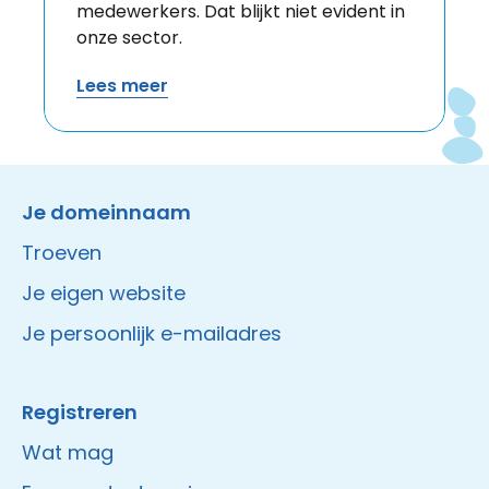
medewerkers. Dat blijkt niet evident in
onze sector.
Lees meer
Instagram
Facebook
LinkedIn
Site made by Wieni
Je domeinnaam
Troeven
Je eigen website
Je persoonlijk e-mailadres
Registreren
Wat mag