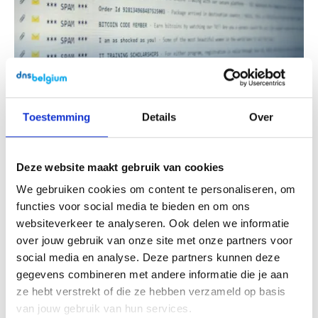
Toestemming
Details
Over
Wat als ik een e-mail krijg die ik niet
Deze website maakt gebruik van cookies
vertrouw?
We gebruiken cookies om content te personaliseren, om
functies voor social media te bieden en om ons
Verdachte mail? Klik niet, verwijder ze of
websiteverkeer te analyseren. Ook delen we informatie
meld bij Safeonweb. Zo vermijd je phishing,
over jouw gebruik van onze site met onze partners voor
malware en help je ook anderen veilig te
social media en analyse. Deze partners kunnen deze
blijven.
gegevens combineren met andere informatie die je aan
ze hebt verstrekt of die ze hebben verzameld op basis
Lees meer
van jouw gebruik van hun services.