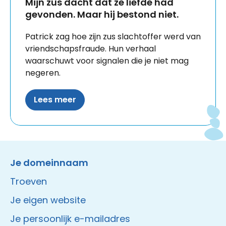
Mijn zus dacht dat ze liefde had
gevonden. Maar hij bestond niet.
Patrick zag hoe zijn zus slachtoffer werd van
vriendschapsfraude. Hun verhaal
waarschuwt voor signalen die je niet mag
negeren.
Lees meer
Instagram
Facebook
LinkedIn
Site made by Wieni
Je domeinnaam
Troeven
Je eigen website
Je persoonlijk e-mailadres