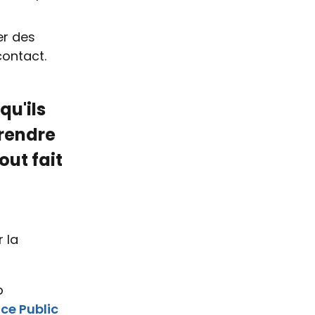
er des
contact.
qu'ils
prendre
out fait
 la
p
ce Public