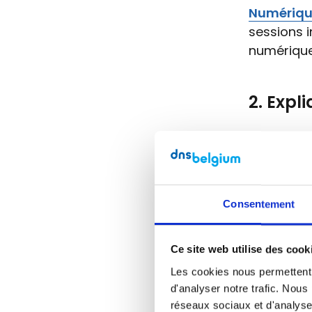
Numériqu
sessions i
numérique
2. Expl
Beaucoup 
pourquoi 
Comment v
Consentement
Très i
caract
Ce site web utilise des cook
💡
Astuce: 
Les cookies nous permettent d
de passe d
d'analyser notre trafic. Nous
symboles.
réseaux sociaux et d'analyse