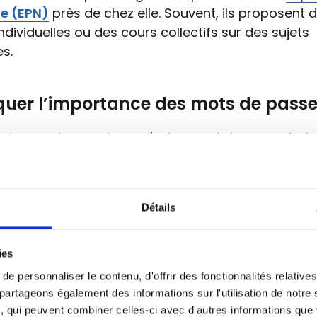
e (EPN)
près de chez elle. Souvent, ils proposent 
ndividuelles ou des cours collectifs sur des sujets
s.
iquer l’importance des mots de passe
de gens ignorent ce qu'est un mot de passe fort 
c’est important.
enir en aide ?
Détails
mportant : créez des mots de passe longs : au moi
ères, et plus encore de préférence !
ies
Un mot de passe fort est long et aléatoire. Évitez
e personnaliser le contenu, d'offrir des fonctionnalités relativ
u type "12345", et mélangez caractères, lettres, ch
 partageons également des informations sur l'utilisation de notre
, qui peuvent combiner celles-ci avec d'autres informations que 