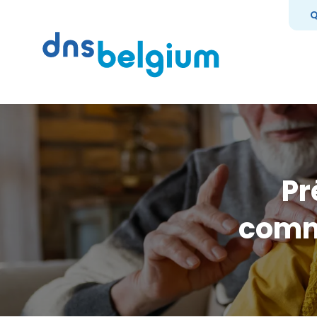
Recherc
DNS Belgium
Q
Pr
comm