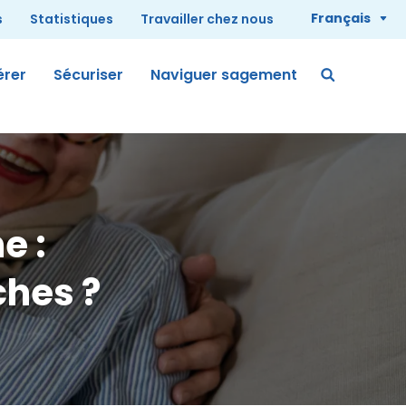
Français
s
Statistiques
Travailler chez nous
érer
Sécuriser
Naviguer sagement
e :
hes ?