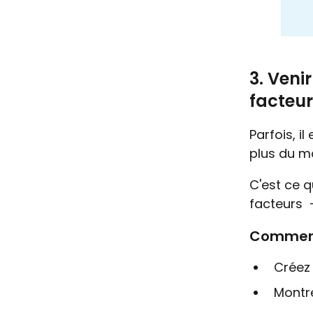
3. Veni
facteur
Parfois, i
plus du m
C'est ce q
facteurs 
Comment 
Créez 
Montr