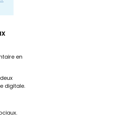
ux
ntaire en
 deux
 digitale.
ociaux.