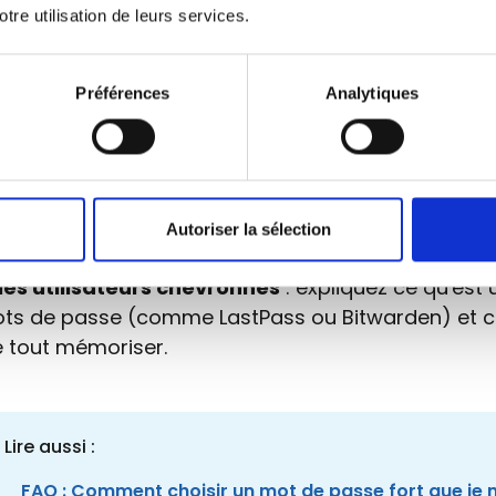
otre utilisation de leurs services.
uez pourquoi il est important de
ne pas utiliser l
e passe partout
.
Préférences
Analytiques
-les à imaginer
des pense-bête
(moyens
echniques) pour mémoriser les identifiants (logi
de passe.
garder automatiquement les mots de passe dans
Autoriser la sélection
ateur
? De préférence pas...
les utilisateurs chevronnés
: expliquez ce qu'est 
ots de passe (comme LastPass ou Bitwarden) et 
 tout mémoriser.
Lire aussi :
FAQ : Comment choisir un mot de passe fort que je 