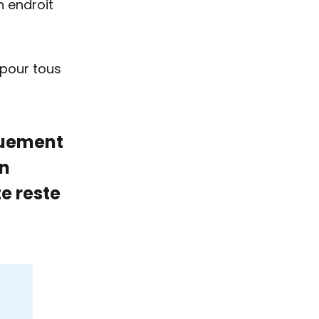
 endroit
 pour tous
quement
un
e reste