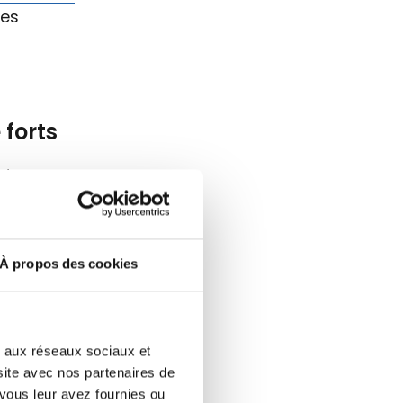
des
 forts
et
À propos des cookies
ns 15
 les mots
es aux réseaux sociaux et
iffres et
 site avec nos partenaires de
vous leur avez fournies ou