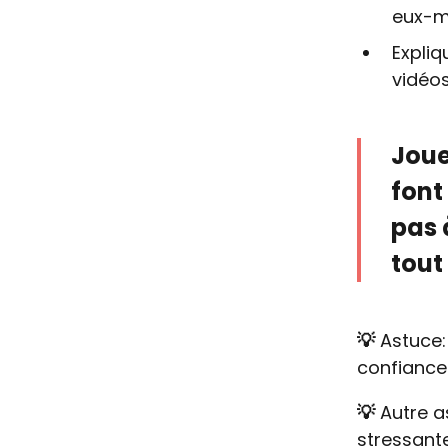
eux-m
Expliq
vidéos
Joue
font
pas 
tout 
💡
Astuce: 
confiance 
💡
Autre as
stressante