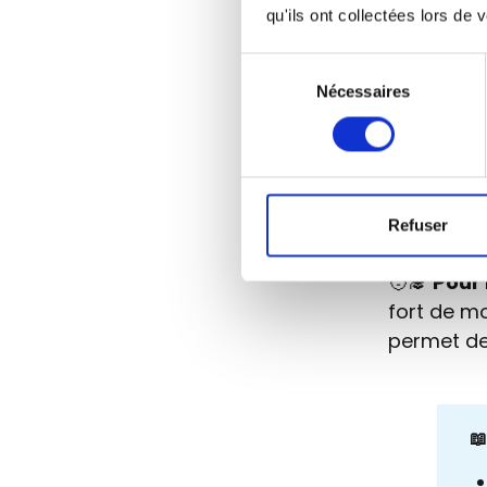
qu'ils ont collectées lors de v
Expliq
mot d
Sélection
Nécessaires
du
Aidez
consentement
mnémot
mots 
Sauve
Refuser
navig
🧑‍🎓
Pour 
fort de m
permet de
📖