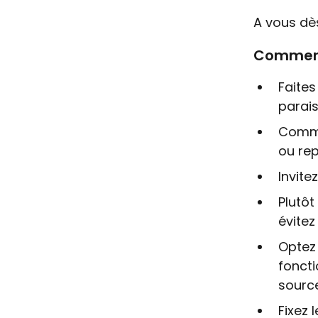
A vous dès
Comment 
Faites
paraiss
Comme
ou re
Invite
Plutôt
évitez
Optez 
foncti
sourc
Fixez 