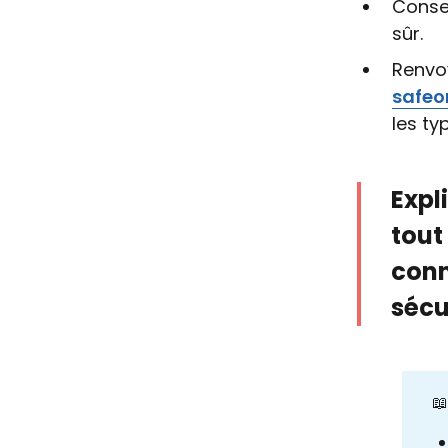
Conse
sûr.
Renvoy
safeo
les t
Expl
tout
conn
sécu
📖