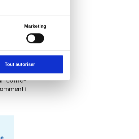
e même
Marketing
ns) et les
 le
Tout autoriser
un coffre-
comment il
ne