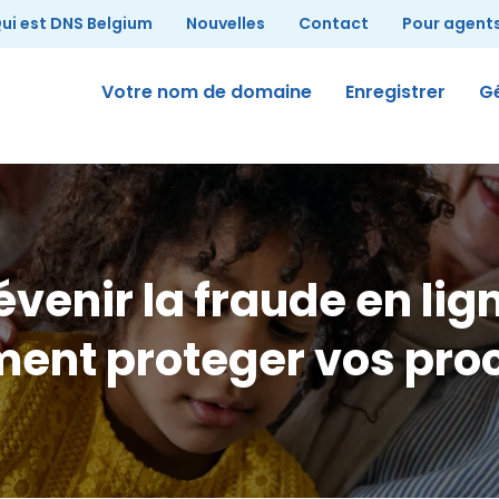
her
ui est DNS Belgium
Nouvelles
Contact
Pour agent
Votre nom de domaine
Enregistrer
G
évenir la fraude en lign
ent proteger vos proc